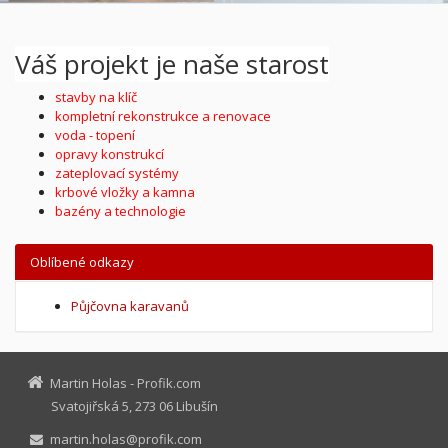
Váš projekt je naše starost
stavby na klíč
kompletní rekonstrukce a renovace
voda - topení
opravy konstrukcí
zateplovací systémy
krbové vložky a kamna
bazény a technologie
Oblíbené odkazy
Půjčovna karavanů
Martin Holas - Profik.com
Svatojiřská 5, 273 06 Libušín
martin.holas@profik.com